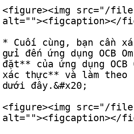
<figure><img src="/file
alt=""><figcaption></fi
* Cuối cùng, bạn cần xá
gửi đến ứng dụng OCB Om
đặt** của ứng dụng OCB 
xác thực** và làm theo 
dưới đây.&#x20;

<figure><img src="/file
alt=""><figcaption></fi