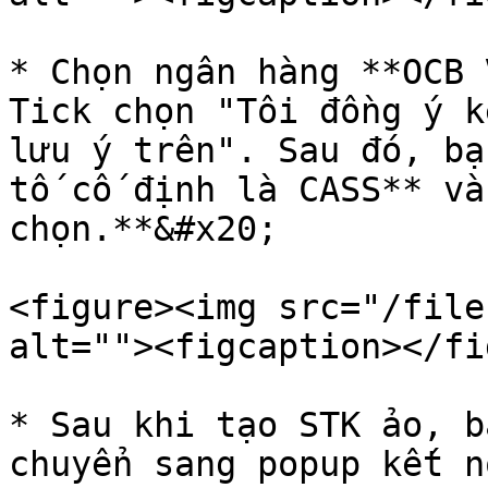
* Chọn ngân hàng **OCB 
Tick chọn "Tôi đồng ý k
lưu ý trên". Sau đó, bạ
tố cố định là CASS** và
chọn.**&#x20;

<figure><img src="/file
alt=""><figcaption></fi
* Sau khi tạo STK ảo, b
chuyển sang popup kết n