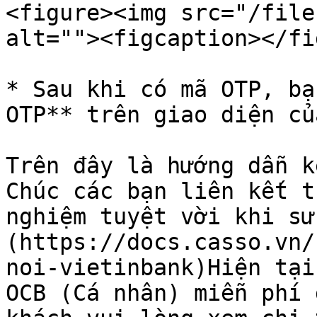
<figure><img src="/file
alt=""><figcaption></fi
* Sau khi có mã OTP, bạ
OTP** trên giao diện củ
Trên đây là hướng dẫn k
Chúc các bạn liên kết t
nghiệm tuyệt vời khi sử
(https://docs.casso.vn/
noi-vietinbank)Hiện tại
OCB (Cá nhân) miễn phí 