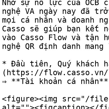
Nhờ sự nỗ lực của OCB c
nghệ VA ngày nay đã trở
mọi cá nhân và doanh ng
Casso sẽ giúp bạn kết n
vào Casso Flow và tận h
nghệ QR định danh mang 
* Đầu tiên, Quý khách h
(https://flow.casso.vn/
⇒ **Tài khoản cá nhân**

<figure><img src="/file
alt=""><figcaption></fi