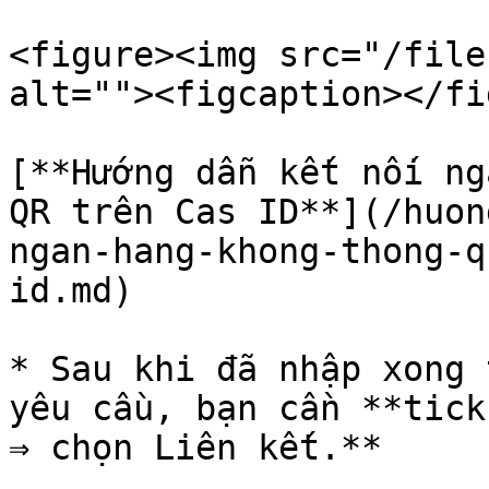
<figure><img src="/file
alt=""><figcaption></fi
[**Hướng dẫn kết nối ng
QR trên Cas ID**](/huon
ngan-hang-khong-thong-q
id.md)

* Sau khi đã nhập xong 
yêu cầu, bạn cần **tick
⇒ chọn Liên kết.**
