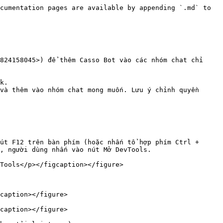
cumentation pages are available by appending `.md` to 
824158045>) để thêm Casso Bot vào các nhóm chat chỉ 
k.

và thêm vào nhóm chat mong muốn. Lưu ý chỉnh quyền 
út F12 trên bàn phím (hoặc nhấn tổ hợp phím Ctrl + 
, người dùng nhấn vào nút Mở DevTools.

Tools</p></figcaption></figure>

caption></figure>

caption></figure>
