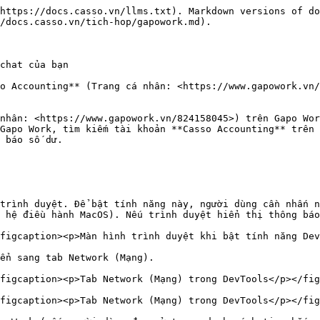
https://docs.casso.vn/llms.txt). Markdown versions of do
/docs.casso.vn/tich-hop/gapowork.md).

chat của bạn

o Accounting** (Trang cá nhân: <https://www.gapowork.vn/
nhân: <https://www.gapowork.vn/824158045>) trên Gapo Wor
Gapo Work, tìm kiếm tài khoản **Casso Accounting** trên 
 báo số dư.

trình duyệt. Để bật tính năng này, người dùng cần nhấn n
 hệ điều hành MacOS). Nếu trình duyệt hiển thị thông báo
figcaption><p>Màn hình trình duyệt khi bật tính năng Dev
ển sang tab Network (Mạng).

figcaption><p>Tab Network (Mạng) trong DevTools</p></fig
figcaption><p>Tab Network (Mạng) trong DevTools</p></fig