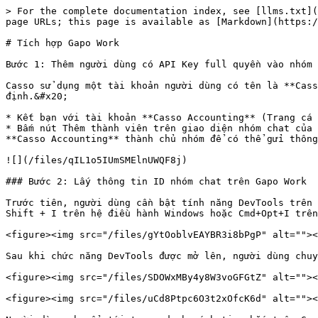
> For the complete documentation index, see [llms.txt](
page URLs; this page is available as [Markdown](https:/
# Tích hợp Gapo Work

Bước 1: Thêm người dùng có API Key full quyền vào nhóm 
Casso sử dụng một tài khoản người dùng có tên là **Cass
định.&#x20;

* Kết bạn với tài khoản **Casso Accounting** (Trang cá 
* Bấm nút Thêm thành viên trên giao diện nhóm chat của 
**Casso Accounting** thành chủ nhóm để có thể gửi thông
![](/files/qIL1o5IUmSMElnUWQF8j)

### Bước 2: Lấy thông tin ID nhóm chat trên Gapo Work

Trước tiên, người dùng cần bật tính năng DevTools trên 
Shift + I trên hệ điều hành Windows hoặc Cmd+Opt+I trên
<figure><img src="/files/gYtOoblvEAYBR3i8bPgP" alt=""><
Sau khi chức năng DevTools được mở lên, người dùng chuy
<figure><img src="/files/SDOWxMBy4y8W3voGFGtZ" alt=""><
<figure><img src="/files/uCd8Ptpc6O3t2xOfcK6d" alt=""><