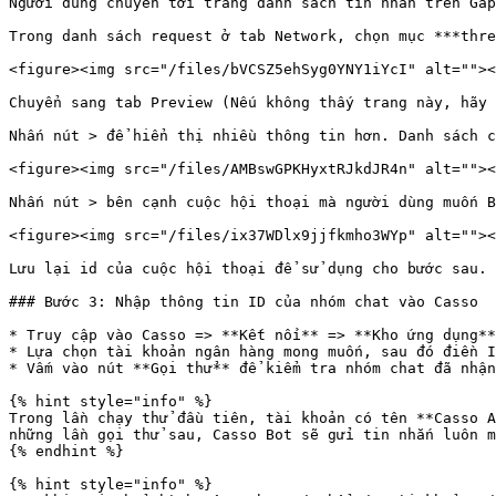
Người dùng chuyển tới trang danh sách tin nhắn trên Gap
Trong danh sách request ở tab Network, chọn mục ***thre
<figure><img src="/files/bVCSZ5ehSyg0YNY1iYcI" alt=""><
Chuyển sang tab Preview (Nếu không thấy trang này, hãy 
Nhấn nút > để hiển thị nhiều thông tin hơn. Danh sách c
<figure><img src="/files/AMBswGPKHyxtRJkdJR4n" alt=""><
Nhấn nút > bên cạnh cuộc hội thoại mà người dùng muốn B
<figure><img src="/files/ix37WDlx9jjfkmho3WYp" alt=""><
Lưu lại id của cuộc hội thoại để sử dụng cho bước sau.

### Bước 3: Nhập thông tin ID của nhóm chat vào Casso

* Truy cập vào Casso => **Kết nối** => **Kho ứng dụng**
* Lựa chọn tài khoản ngân hàng mong muốn, sau đó điền I
* Vấm vào nút **Gọi thử** để kiểm tra nhóm chat đã nhận
{% hint style="info" %}

Trong lần chạy thử đầu tiên, tài khoản có tên **Casso A
những lần gọi thử sau, Casso Bot sẽ gửi tin nhắn luôn m
{% endhint %}

{% hint style="info" %}
