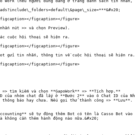
o Work (nếu người dùng đang ở trang danh sách tin nhắn, 
ads?include\_folders=default\&page\_size=***&#x20;

figcaption></figcaption></figure>

nhấn nút >> và chọn Preview).

ác cuộc hội thoại sẽ hiện ra.

figcaption></figcaption></figure>

ot gửi tin nhắn, thông tin về cuộc hội thoại sẽ hiện ra.

figcaption></figcaption></figure>

 => tìm kiếm và chọn **GapoWork** => **Tích hợp.**

D của nhóm chat đã lấy ở **Bước 2** vào ô Chat ID của Nh
 thông báo hay chưa. Nếu gọi thử thành công => **Lưu**.

ccounting** sẽ tự động thêm Bot có tên là Casso Bot vào 
à không cần thêm hành động nào nữa.&#x20;
