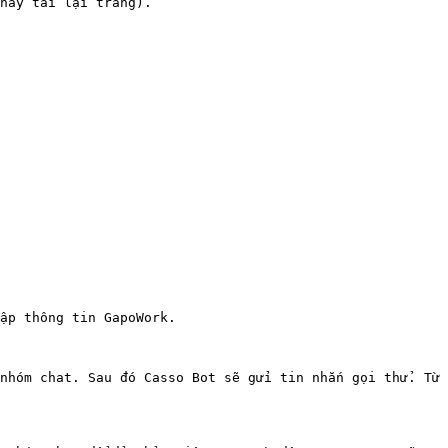
hay tải lại trang).

ập thông tin GapoWork.

nhóm chat. Sau đó Casso Bot sẽ gửi tin nhắn gọi thử. Từ 